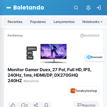
Boletando
$
Recentes
Populares
Lançamentos
Notebooks
Periféricos
05/04/2025
240Hz
IPS
Boletador
1ms
Monitor Gamer Duex, 27 Pol, Full HD, IPS,
240Hz, 1ms, HDMI/DP, DX270GHQ
240HZ
#anúncio
Terabyteshop
Reportar
0