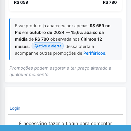
R$ 659
R$ 780
Esse produto já apareceu por apenas
R$ 659 no
Pix
em
outubro de 2024
—
15,6% abaixo da
média
de
R$ 780
observada nos
últimos 12
ative o alerta
meses
.
dessa oferta e
acompanhe outras promoções de
Periféricos
.
Promoções podem esgotar e ter preço alterado a
qualquer momento
Login
É necessário fazer o Login para comentar