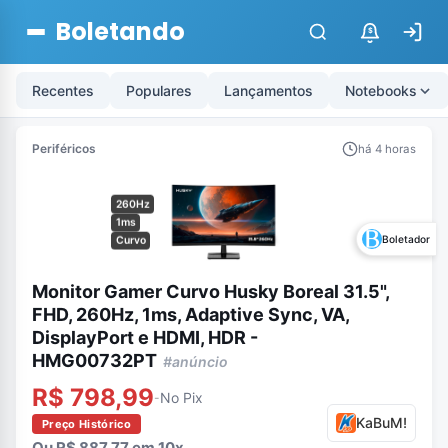
Boletando
$
Recentes
Populares
Lançamentos
Notebooks
Periféricos
há 4 horas
260Hz
1ms
Boletador
Curvo
Monitor Gamer Curvo Husky Boreal 31.5",
FHD, 260Hz, 1ms, Adaptive Sync, VA,
DisplayPort e HDMI, HDR -
HMG00732PT
#anúncio
R$ 798,99
No Pix
-
KaBuM!
Preço Histórico
Ou R$ 887,77 em 10x