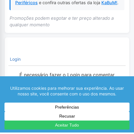
Periféricos
e confira outras ofertas da loja
KaBuM!
.
Promoções podem esgotar e ter preço alterado a
qualquer momento
Login
É necessário fazer o Login para comentar
0
COMENTÁRIOS