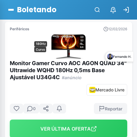
Boletando
$
Periféricos
12/02/2026
180Hz
Curvo
Fernando H.
Monitor Gamer Curvo AOC AGON QUAD 34″
Ultrawide WQHD 180Hz 0,5ms Base
Ajustável U34G4C
#anúncio
Mercado Livre
Reportar
0
VER ÚLTIMA OFERTA