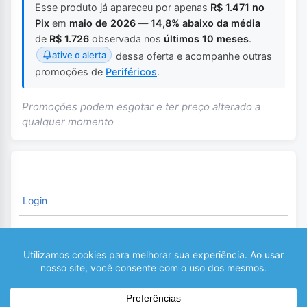
Esse produto já apareceu por apenas
R$ 1.471 no
Pix
em
maio de 2026
—
14,8% abaixo da média
de
R$ 1.726
observada nos
últimos 10 meses
.
ative o alerta
dessa oferta e acompanhe outras
promoções de
Periféricos
.
Promoções podem esgotar e ter preço alterado a
qualquer momento
Login
É necessário fazer o Login para comentar
0
COMENTÁRIOS