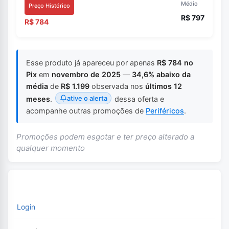
Médio
Preço Histórico
R$ 797
R$ 784
Esse produto já apareceu por apenas
R$ 784 no
Pix
em
novembro de 2025
—
34,6% abaixo da
média
de
R$ 1.199
observada nos
últimos 12
ative o alerta
meses
.
dessa oferta e
acompanhe outras promoções de
Periféricos
.
Promoções podem esgotar e ter preço alterado a
qualquer momento
Login