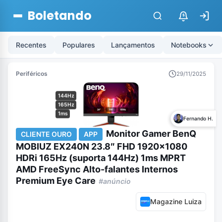
Boletando
$
Recentes
Populares
Lançamentos
Notebooks
Periféricos
29/11/2025
144Hz
165Hz
1ms
Fernando H.
Monitor Gamer BenQ
CLIENTE OURO
APP
MOBIUZ EX240N 23.8″ FHD 1920×1080
HDRi 165Hz (suporta 144Hz) 1ms MPRT
AMD FreeSync Alto-falantes Internos
Premium Eye Care
#anúncio
Magazine Luiza