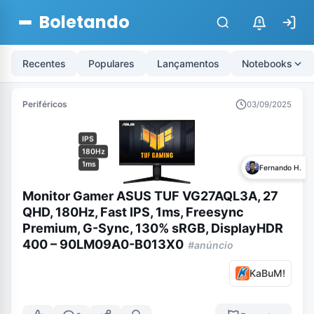
Boletando
$
Recentes
Populares
Lançamentos
Notebooks
Periféricos
03/09/2025
IPS
180Hz
1ms
Fernando H.
Monitor Gamer ASUS TUF VG27AQL3A, 27
QHD, 180Hz, Fast IPS, 1ms, Freesync
Premium, G-Sync, 130% sRGB, DisplayHDR
400 – 90LM09A0-B013X0
#anúncio
KaBuM!