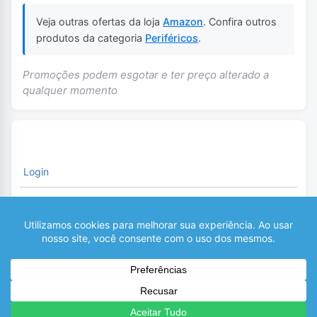
Veja outras ofertas da loja
Amazon
. Confira outros
produtos da categoria
Periféricos
.
Promoções podem esgotar e ter preço alterado a
qualquer momento
Login
É necessário fazer o Login para comentar
0
COMENTÁRIOS
Recentes
Populares
Cupons
Notebooks
Smartphones
Televisores
Per