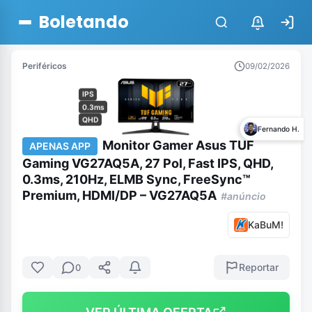
Boletando
$
Periféricos
09/02/2026
IPS
0.3ms
QHD
Fernando H.
Monitor Gamer Asus TUF
APENAS APP
Gaming VG27AQ5A, 27 Pol, Fast IPS, QHD,
0.3ms, 210Hz, ELMB Sync, FreeSync™
Premium, HDMI/DP – VG27AQ5A
#anúncio
KaBuM!
Reportar
0