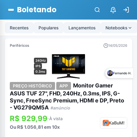
Boletando
$
Recentes
Populares
Lançamentos
Notebooks
Periféricos
14/05/2026
240Hz
IPS
0.3ms
Fernando H.
Monitor Gamer
PREÇO HISTÓRICO
APP
ASUS TUF 27", FHD, 240Hz, 0.3ms, IPS, G-
Sync, FreeSync Premium, HDMI e DP, Preto
- VG279QM5A
#anúncio
R$ 929,99
À vista
-
KaBuM!
Ou R$ 1.056,81 em 10x