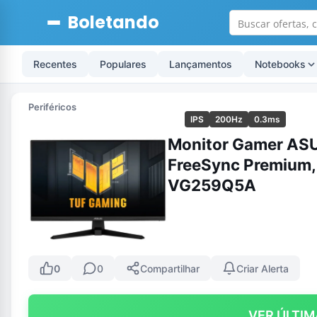
Boletando
Recentes
Populares
Lançamentos
Notebooks
Periféricos
IPS
200Hz
0.3ms
Monitor Gamer ASUS
FreeSync Premium, 
VG259Q5A
0
0
Compartilhar
Criar Alerta
VER ÚLTIM