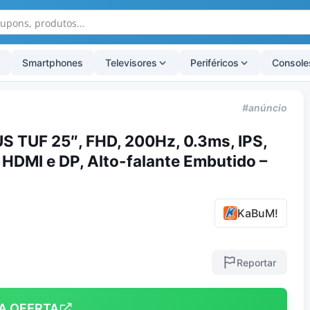
Smartphones
Televisores
Periféricos
Console
#anúncio
 TUF 25″, FHD, 200Hz, 0.3ms, IPS,
HDMI e DP, Alto-falante Embutido –
KaBuM!
Reportar
A OFERTA