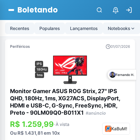
Boletando
$
Recentes
Populares
Lançamentos
Notebooks
Periféricos
01/07/2026
IPS
180Hz
Fernando H.
1ms
Monitor Gamer ASUS ROG Strix, 27" IPS
QHD, 180Hz, 1ms, XG27ACS, DisplayPort,
HDMI e USB-C, G-Sync, FreeSync, HDR,
Preto - 90LM09Q0-B011X1
#anúncio
R$ 1.259,99
À vista
-
KaBuM!
Ou R$ 1.431,81 em 10x