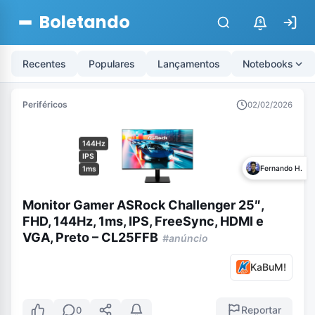
Boletando
$
Recentes
Populares
Lançamentos
Notebooks
Periféricos
02/02/2026
144Hz
IPS
Fernando H.
1ms
Monitor Gamer ASRock Challenger 25″,
FHD, 144Hz, 1ms, IPS, FreeSync, HDMI e
VGA, Preto – CL25FFB
#anúncio
KaBuM!
Reportar
0