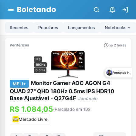
Boletando
$
Recentes
Populares
Lançamentos
Notebooks
Periféricos
há 2 horas
IPS
180Hz
0.5ms
Fernando H.
Monitor Gamer AOC AGON G4
MELI+
QUAD 27" QHD 180Hz 0.5ms IPS HDR10
Base Ajustável - Q27G4F
#anúncio
R$ 1.084,05
Parcelado em 10x
-
Mercado Livre