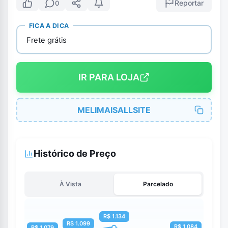
Reportar
0
FICA A DICA
Frete grátis
IR PARA LOJA
MELIMAISALLSITE
Histórico de Preço
À Vista
Parcelado