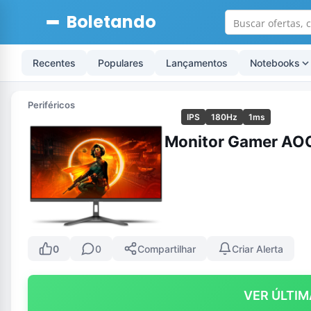
Boletando
Recentes
Populares
Lançamentos
Notebooks
Periféricos
IPS
180Hz
1ms
Monitor Gamer AO
0
0
Compartilhar
Criar Alerta
VER ÚLTIM