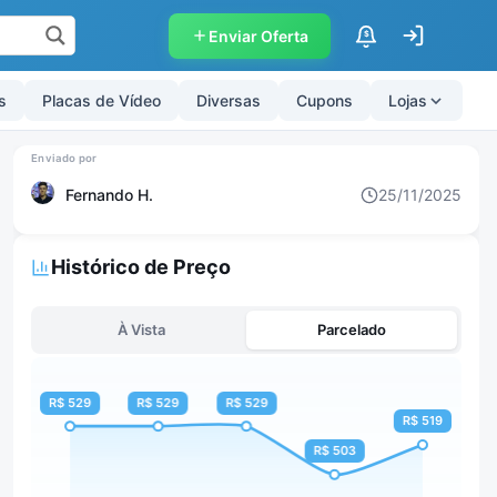
Enviar Oferta
$
s
Placas de Vídeo
Diversas
Cupons
Lojas
Fernando H.
25/11/2025
Histórico de Preço
À Vista
Parcelado