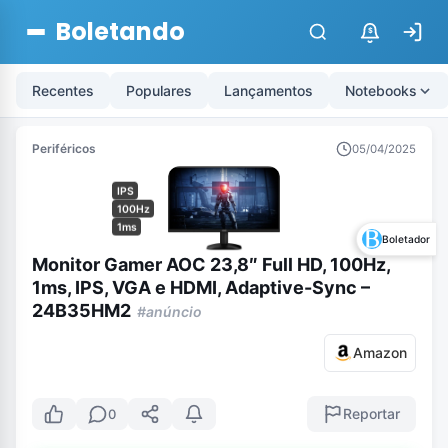
Boletando
$
Recentes
Populares
Lançamentos
Notebooks
Periféricos
05/04/2025
IPS
100Hz
1ms
Boletador
Monitor Gamer AOC 23,8″ Full HD, 100Hz,
1ms, IPS, VGA e HDMI, Adaptive-Sync –
24B35HM2
#anúncio
Amazon
Reportar
0