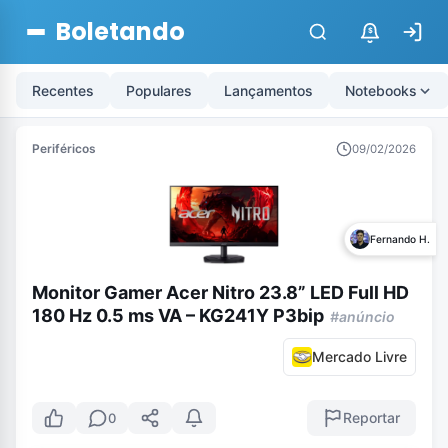
Boletando
$
Recentes
Populares
Lançamentos
Notebooks
Periféricos
09/02/2026
Fernando H.
Monitor Gamer Acer Nitro 23.8” LED Full HD
180 Hz 0.5 ms VA – KG241Y P3bip
#anúncio
Mercado Livre
Reportar
0