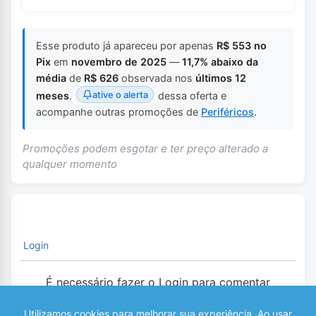
Esse produto já apareceu por apenas
R$ 553 no
Pix
em
novembro de 2025
—
11,7% abaixo da
média
de
R$ 626
observada nos
últimos 12
ative o alerta
meses
.
dessa oferta e
acompanhe outras promoções de
Periféricos
.
Promoções podem esgotar e ter preço alterado a
qualquer momento
Login
É necessário fazer o Login para comentar