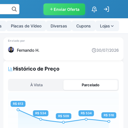
Enviar Oferta
$
s
Placas de Vídeo
Diversas
Cupons
Lojas
Fernando H.
30/07/2026
Histórico de Preço
À Vista
Parcelado