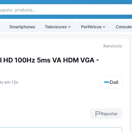
Smartphones
Televisores
Periféricos
Console
#anúncio
ull HD 100Hz 5ms VA HDM VGA -
Dell
do em 12x
Reportar