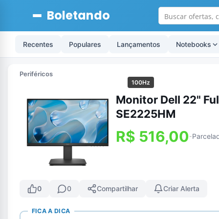
Boletando
Recentes
Populares
Lançamentos
Notebooks
Periféricos
100Hz
Monitor Dell 22" F
SE2225HM
R$ 516,00
Parcela
-
0
0
Compartilhar
Criar Alerta
FICA A DICA