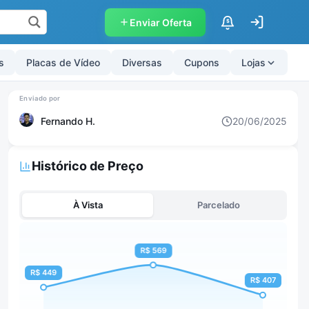
Enviar Oferta
$
s
Placas de Vídeo
Diversas
Cupons
Lojas
Fernando H.
20/06/2025
Histórico de Preço
À Vista
Parcelado