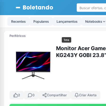
Boletando
Recentes
Populares
Lançamentos
Notebooks
Periféricos
1ms
Monitor Acer Gamer
KG243Y G0BI 23.8”
2
0
Compartilhar
Criar Alerta