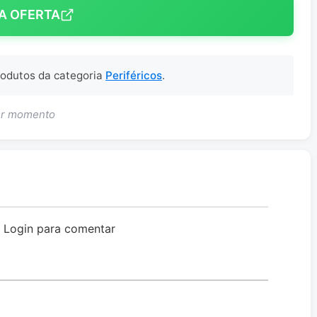
A OFERTA
produtos da categoria
Periféricos
.
uer momento
o Login para comentar