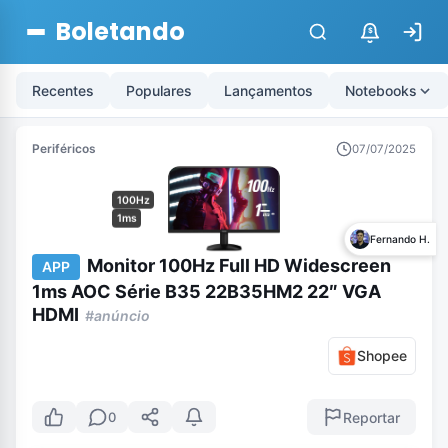
Boletando
$
Recentes
Populares
Lançamentos
Notebooks
Periféricos
07/07/2025
100Hz
1ms
Fernando H.
Monitor 100Hz Full HD Widescreen
APP
1ms AOC Série B35 22B35HM2 22″ VGA
HDMI
#anúncio
Shopee
Reportar
0