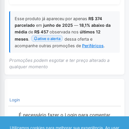
Esse produto já apareceu por apenas
R$ 374
parcelado
em
junho de 2025
—
18,1% abaixo da
média
de
R$ 457
observada nos
últimos 12
ative o alerta
meses
.
dessa oferta e
acompanhe outras promoções de
Periféricos
.
Promoções podem esgotar e ter preço alterado a
qualquer momento
Login
É necessário fazer o Login para comentar