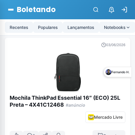
Boletando
$
Recentes
Populares
Lançamentos
Notebooks
03/06/2026
Fernando H.
Mochila ThinkPad Essential 16″ (ECO) 25L
Preta – 4X41C12468
#anúncio
Mercado Livre