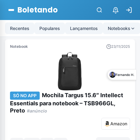
Boletando
$
Recentes
Populares
Lançamentos
Notebooks
Notebook
23/11/2025
Fernando H.
Mochila Targus 15.6″ Intellect
SÓ NO APP
Essentials para notebook – TSB966GL,
Preto
#anúncio
Amazon