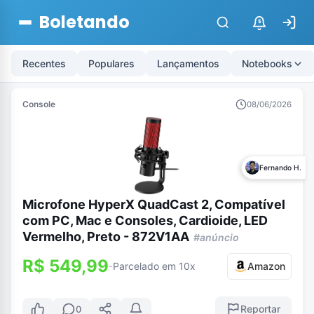
Boletando
$
Recentes
Populares
Lançamentos
Notebooks
Console
08/06/2026
Fernando H.
Microfone HyperX QuadCast 2, Compatível
com PC, Mac e Consoles, Cardioide, LED
Vermelho, Preto - 872V1AA
#anúncio
R$ 549,99
Parcelado em 10x
Amazon
-
Reportar
0