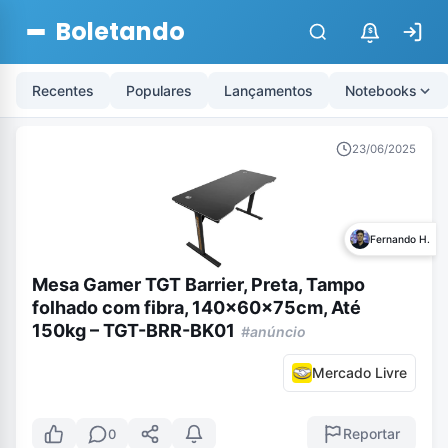
Boletando
$
Recentes
Populares
Lançamentos
Notebooks
23/06/2025
Fernando H.
Mesa Gamer TGT Barrier, Preta, Tampo
folhado com fibra, 140x60x75cm, Até
150kg – TGT-BRR-BK01
#anúncio
Mercado Livre
Reportar
0