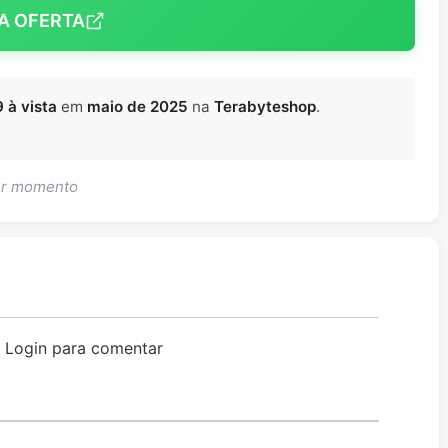
A OFERTA
 à vista
em
maio de 2025
na
Terabyteshop
.
uer momento
o Login para comentar