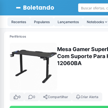
Boletando
Recentes
Populares
Lançamentos
Notebooks
Periféricos
Mesa Gamer SuperFr
Com Suporte Para 
12060BA
0
0
Compartilhar
Criar Alerta