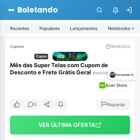
Boletando
$
Recentes
Populares
Lançamentos
Notebooks
Cupons
19/04/2023
Cupom
Mês das Super Telas com Cupom de
Desconto e Frete Grátis Geral
#anúncio
Fernando H.
Acer Store
Reportar
0
VER ÚLTIMA OFERTA