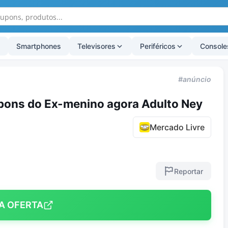
Smartphones
Televisores
Periféricos
Console
#anúncio
pons do Ex-menino agora Adulto Ney
Mercado Livre
Reportar
A OFERTA