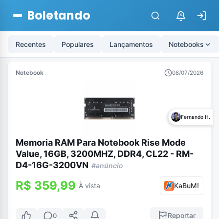
Boletando
$
Recentes
Populares
Lançamentos
Notebooks
Notebook
08/07/2026
Fernando H.
Memoria RAM Para Notebook Rise Mode
Value, 16GB, 3200MHZ, DDR4, CL22 - RM-
D4-16G-3200VN
#anúncio
R$ 359,99
À vista
KaBuM!
-
Reportar
0