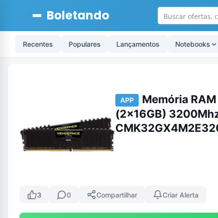
Boletando
Recentes
Populares
Lançamentos
Notebooks
Memória RAM 
APP
(2x16GB) 3200Mhz
CMK32GX4M2E32
3
0
Compartilhar
Criar Alerta