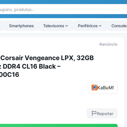
Smartphones
Televisores
Periféricos
Console
#anúncio
Corsair Vengeance LPX, 32GB
 DDR4 CL16 Black –
00C16
KaBuM!
Reportar