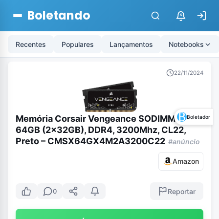
Boletando
$
Recentes
Populares
Lançamentos
Notebooks
22/11/2024
Memória Corsair Vengeance SODIMM –
Boletador
64GB (2x32GB), DDR4, 3200Mhz, CL22,
Preto – CMSX64GX4M2A3200C22
#anúncio
Amazon
Reportar
0