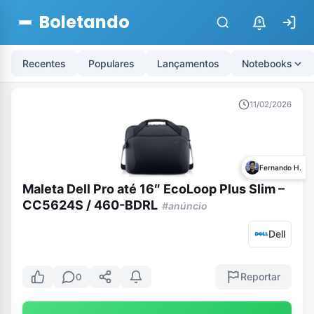
Boletando
$
Recentes
Populares
Lançamentos
Notebooks
11/02/2026
Fernando H.
Maleta Dell Pro até 16″ EcoLoop Plus Slim –
CC5624S / 460-BDRL
#anúncio
Dell
Reportar
0