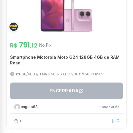
791
R$
,12
-
No Pix
Smartphone Motorola Moto G24 128GB 4GB de RAM
Rosa
128GB/4GB // Tela 6.56 IPS LCD 90Hz // 5000 mAh
ENCERRADA
angelo88
2 anos atrás
0
0