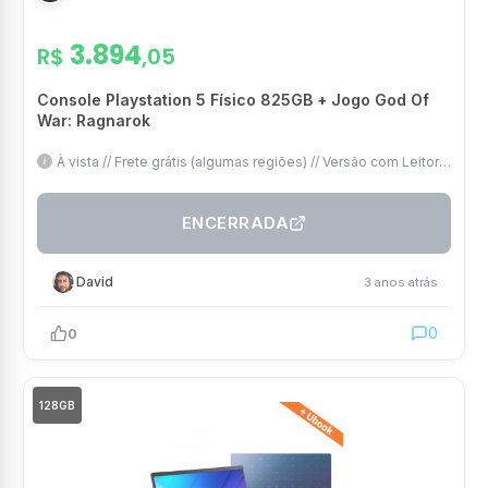
3.894
R$
,05
Console Playstation 5 Físico 825GB + Jogo God Of
War: Ragnarok
À vista // Frete grátis (algumas regiões) // Versão com Leitor //
+God of War Ragnarok
ENCERRADA
David
3 anos atrás
0
0
128GB