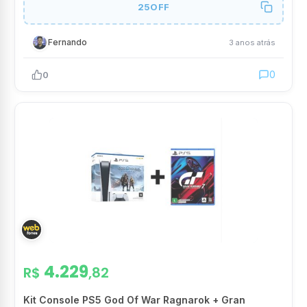
25OFF
Fernando
3 anos atrás
0
0
4.229
R$
,82
Kit Console PS5 God Of War Ragnarok + Gran