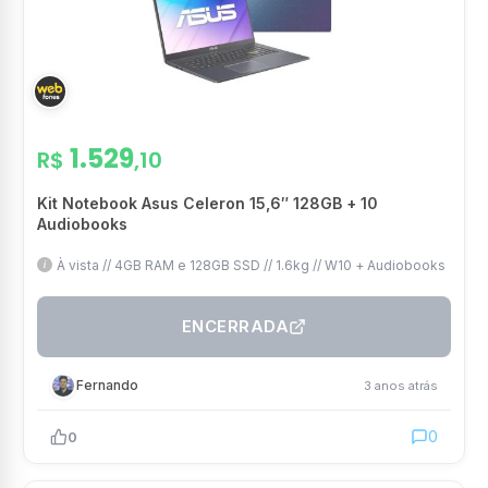
1.529
R$
,10
Kit Notebook Asus Celeron 15,6″ 128GB + 10
Audiobooks
À vista // 4GB RAM e 128GB SSD // 1.6kg // W10 + Audiobooks
ENCERRADA
Fernando
3 anos atrás
0
0