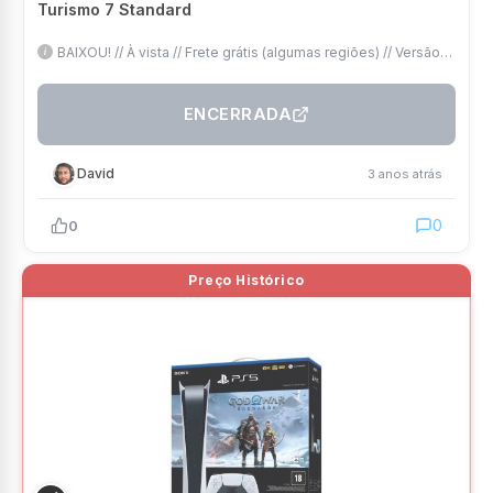
Turismo 7 Standard
BAIXOU! // À vista // Frete grátis (algumas regiões) // Versão
com leitor // +God of War Ragnarok // +Gran Turismo 7
ENCERRADA
David
3 anos atrás
0
0