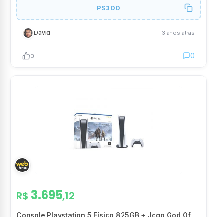
PS300
David
3 anos atrás
0
0
3.695
R$
,12
Console Playstation 5 Físico 825GB + Jogo God Of