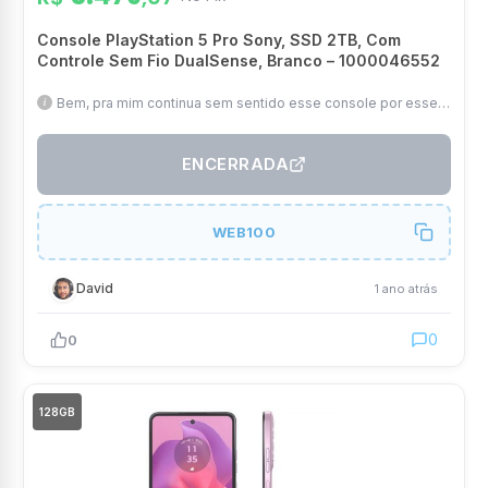
Console PlayStation 5 Pro Sony, SSD 2TB, Com
Controle Sem Fio DualSense, Branco – 1000046552
Bem, pra mim continua sem sentido esse console por esse
preço, porém para quem tem interesse, baixou
ENCERRADA
WEB100
David
1 ano atrás
0
0
128GB