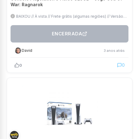
War: Ragnarok
BAIXOU // À vista // Frete grátis (algumas regiões) // Versão
com Leitor // +God of War Ragnarok
ENCERRADA
David
3 anos atrás
0
0