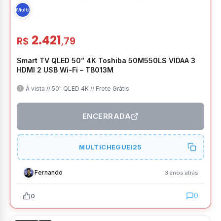
2.421
R$
,79
Smart TV QLED 50” 4K Toshiba 50M550LS VIDAA 3
HDMI 2 USB Wi-Fi – TB013M
À vista // 50" QLED 4K // Frete Grátis
ENCERRADA
MULTICHEGUEI25
Fernando
3 anos atrás
0
0