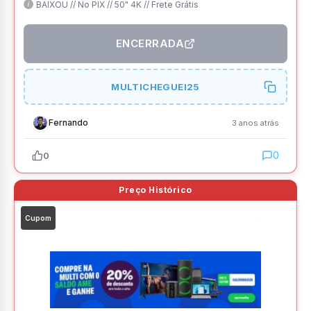
BAIXOU // No PIX // 50" 4K // Frete Grátis
ENCERRADA
MULTICHEGUEI25
Fernando
3 anos atrás
0
0
Cupom