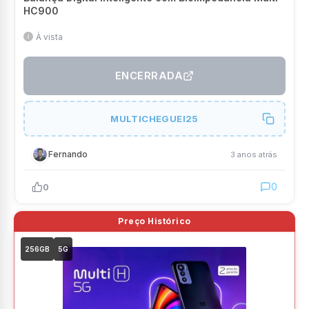
HC900
À vista
ENCERRADA
MULTICHEGUEI25
Fernando
3 anos atrás
0
0
256GB
5G