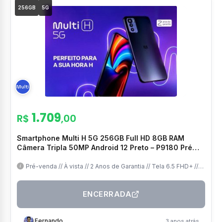
256GB
5G
1.709
R$
,00
Smartphone Multi H 5G 256GB Full HD 8GB RAM
Câmera Tripla 50MP Android 12 Preto – P9180 Pré
Venda
Pré-venda // À vista // 2 Anos de Garantia // Tela 6.5 FHD+ //
8GB/256GB // 5G // Frete Grátis
ENCERRADA
Fernando
3 anos atrás