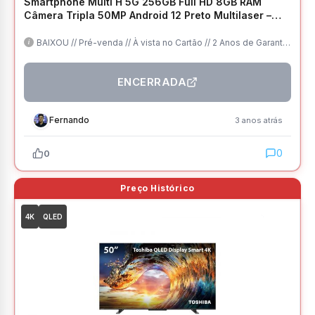
Smartphone Multi H 5G 256GB Full HD 8GB RAM
Câmera Tripla 50MP Android 12 Preto Multilaser –
P9180
BAIXOU // Pré-venda // À vista no Cartão // 2 Anos de Garantia
// Tela 6.5 FHD+ // 8GB/256GB // 5G // Frete Grátis
ENCERRADA
Fernando
3 anos atrás
0
0
4K
QLED