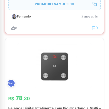
PROMOBITNAMULTI30
Fernando
3 anos atrás
0
0
78
R$
,30
Balança Digital Inteligente com Bioimpedância Multi –