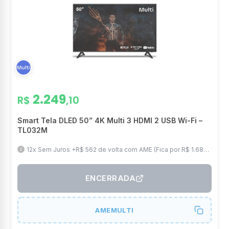
2.249
R$
,10
Smart Tela DLED 50” 4K Multi 3 HDMI 2 USB Wi-Fi –
TL032M
12x Sem Juros +R$ 562 de volta com AME (Fica por R$ 1.687)
// 50" 4K // Smart // Frete Grátis
ENCERRADA
AMEMULTI