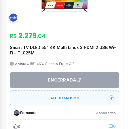
2.279
R$
,04
Smart TV DLED 55” 4K Multi Linux 3 HDMI 2 USB Wi-
Fi – TL025M
À vista // 55" 4K // Smart // Frete Grátis
ENCERRADA
SALDOMAIS20
Fernando
3 anos atrás
0
0