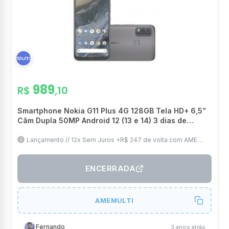
989
R$
,10
Smartphone Nokia G11 Plus 4G 128GB Tela HD+ 6,5”
Câm Dupla 50MP Android 12 (13 e 14) 3 dias de
duração da bateria Cinza – NK095
Lançamento // 12x Sem Juros +R$ 247 de volta com AME
(Fica por R$ 742) // Com Frete Grátis
ENCERRADA
AMEMULTI
Fernando
3 anos atrás