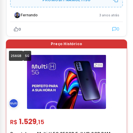
Fernando
3 anos atrás
0
0
256GB
5G
1.529
R$
,15