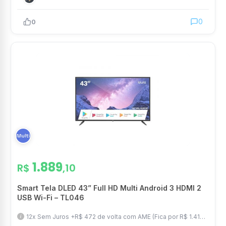
0
0
1.889
R$
,10
Smart Tela DLED 43” Full HD Multi Android 3 HDMI 2
USB Wi-Fi – TL046
12x Sem Juros +R$ 472 de volta com AME (Fica por R$ 1.417)
com Frete Grátis