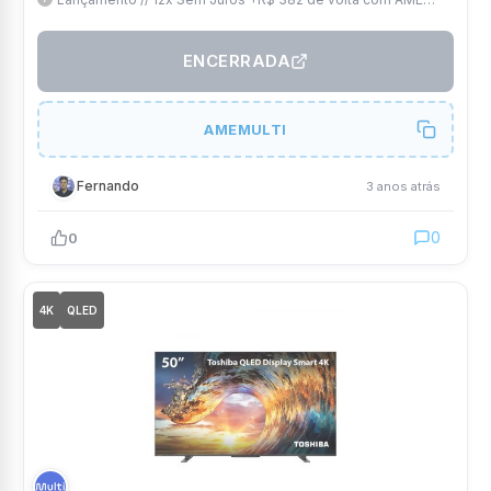
(Fica por R$ 1.147) // Tela 6.6" FHD // Snap 695 // 4.500 mAh e
50Mp
ENCERRADA
AMEMULTI
Fernando
3 anos atrás
0
0
4K
QLED