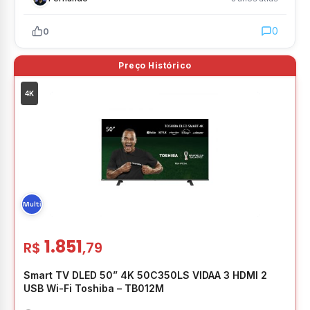
0
0
4K
1.851
R$
,79
Smart TV DLED 50” 4K 50C350LS VIDAA 3 HDMI 2
USB Wi-Fi Toshiba – TB012M