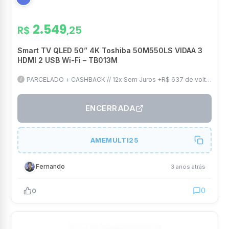
2.549
R$
,25
Smart TV QLED 50” 4K Toshiba 50M550LS VIDAA 3
HDMI 2 USB Wi-Fi – TB013M
PARCELADO + CASHBACK // 12x Sem Juros +R$ 637 de volta
com AME (Fica por R$ 1.911) // 50" QLED 4K // Frete Grátis
ENCERRADA
AMEMULTI25
Fernando
3 anos atrás
0
0