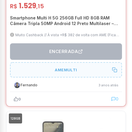
1.529
R$
,15
Smartphone Multi H 5G 256GB Full HD 8GB RAM
Câmera Tripla 50MP Android 12 Preto Multilaser –
P9180
Muito Cashback // À vista +R$ 382 de volta com AME (Fica
por R$ 1.146) // 2 Anos de Garantia // Tela 6.5 FHD+ //
8GB/256GB // 5G // Frete Grátis
ENCERRADA
AMEMULTI
Fernando
3 anos atrás
0
0
128GB