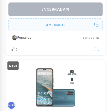
ENCERRADA
AMEMULTI
Fernando
3 anos atrás
0
0
128GB