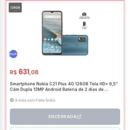
128GB
631
R$
,08
Smartphone Nokia C21 Plus 4G 128GB Tela HD+ 6,5”
Câm Dupla 13MP Android Bateria de 2 dias de
duração + Capa/Película/Fone/Carregador – Azul –
NK097
À vista com Frete Grátis
ENCERRADA