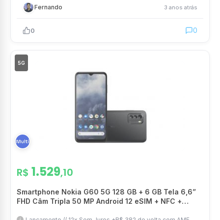
Fernando
3 anos atrás
0
0
5G
1.529
R$
,10
Smartphone Nokia G60 5G 128 GB + 6 GB Tela 6,6”
FHD Câm Tripla 50 MP Android 12 eSIM + NFC +
Gorilla Glass 5 Preto – NK108
Lançamento // 12x Sem Juros +R$ 382 de volta com AME