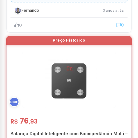
Fernando
3 anos atrás
0
0
76
R$
,93
Balança Digital Inteligente com Bioimpedância Multi –