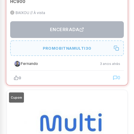
HC900
BAIXOU // À vista
ENCERRADA
PROMOBITNAMULTI30
Fernando
3 anos atrás
0
0
Cupom