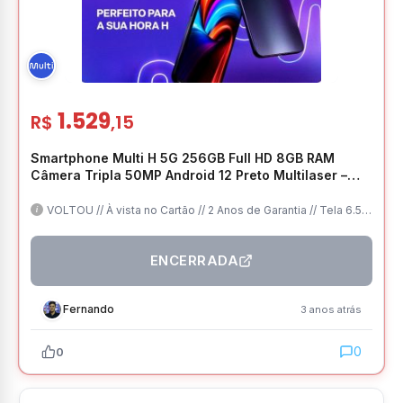
1.529
R$
,15
Smartphone Multi H 5G 256GB Full HD 8GB RAM
Câmera Tripla 50MP Android 12 Preto Multilaser –
P9180
VOLTOU // À vista no Cartão // 2 Anos de Garantia // Tela 6.5
FHD+ // 8GB/256GB // 5G // Frete Grátis
ENCERRADA
Fernando
3 anos atrás
0
0