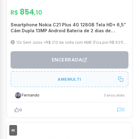
854
R$
,10
Smartphone Nokia C21 Plus 4G 128GB Tela HD+ 6,5”
Câm Dupla 13MP Android Bateria de 2 dias de
duração + Capa/Película/Fone/Carregador – Azul –
NK097
12x Sem Juros +R$ 213 de volta com AME (Fica por R$ 631)
com Frete Grátis
ENCERRADA
AMEMULTI
Fernando
3 anos atrás
0
0
4K