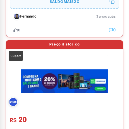
SALDOMAIS20
Fernando
3 anos atrás
0
0
Cupom
20
R$