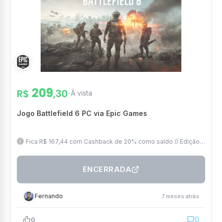
209
R$
,30
-
À vista
Jogo Battlefield 6 PC via Epic Games
Fica R$ 167,44 com Cashback de 20% como saldo // Edição
Phantom também com desconto e cashback
ENCERRADA
Fernando
7 meses atrás
0
0