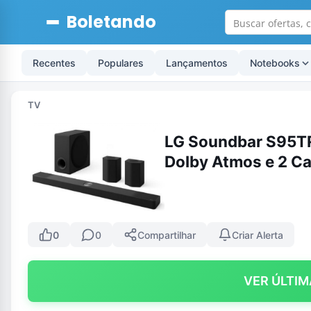
Boletando
Recentes
Populares
Lançamentos
Notebooks
TV
LG Soundbar S95TR
Dolby Atmos e 2 Ca
0
0
Compartilhar
Criar Alerta
VER ÚLTIM