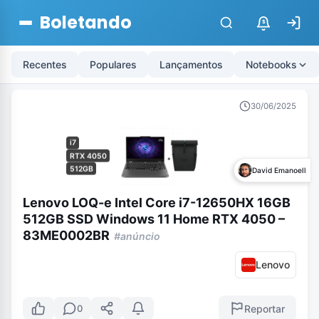
Boletando
$
Recentes
Populares
Lançamentos
Notebooks
30/06/2025
i7
RTX 4050
512GB
David Emanoell
Lenovo LOQ-e Intel Core i7-12650HX 16GB
512GB SSD Windows 11 Home RTX 4050 –
83ME0002BR
#anúncio
Lenovo
Reportar
0