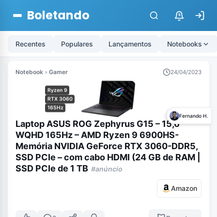
Boletando
$
Recentes
Populares
Lançamentos
Notebooks
Notebook
»
Gamer
24/04/2023
Ryzen 9
RTX 3060
165Hz
Fernando H.
Laptop ASUS ROG Zephyrus G15 – 15,6″
WQHD 165Hz – AMD Ryzen 9 6900HS-
Memória NVIDIA GeForce RTX 3060-DDR5,
SSD PCIe – com cabo HDMI (24 GB de RAM |
SSD PCIe de 1 TB
#anúncio
Amazon