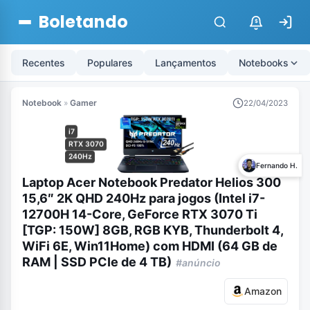
Boletando
$
Recentes
Populares
Lançamentos
Notebooks
Notebook
»
Gamer
22/04/2023
i7
RTX 3070
240Hz
Fernando H.
Laptop Acer Notebook Predator Helios 300
15,6″ 2K QHD 240Hz para jogos (Intel i7-
12700H 14-Core, GeForce RTX 3070 Ti
[TGP: 150W] 8GB, RGB KYB, Thunderbolt 4,
WiFi 6E, Win11Home) com HDMI (64 GB de
RAM | SSD PCIe de 4 TB)
#anúncio
Amazon