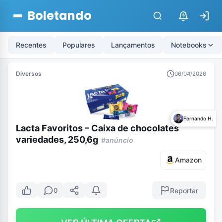
Boletando
$
Recentes
Populares
Lançamentos
Notebooks
Diversos
06/04/2026
Fernando H.
Lacta Favoritos – Caixa de chocolates
variedades, 250,6g
#anúncio
Amazon
Reportar
0