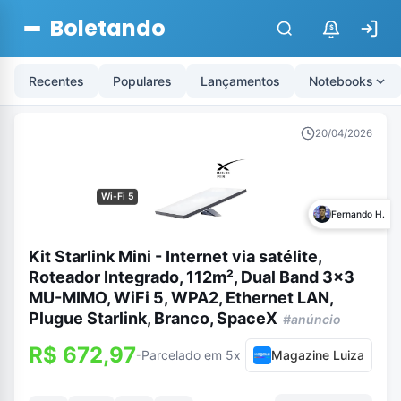
Boletando
$
Recentes
Populares
Lançamentos
Notebooks
20/04/2026
Wi-Fi 5
Fernando H.
Kit Starlink Mini - Internet via satélite,
Roteador Integrado, 112m², Dual Band 3x3
MU-MIMO, WiFi 5, WPA2, Ethernet LAN,
Plugue Starlink, Branco, SpaceX
#anúncio
R$ 672,97
Parcelado em 5x
Magazine Luiza
-