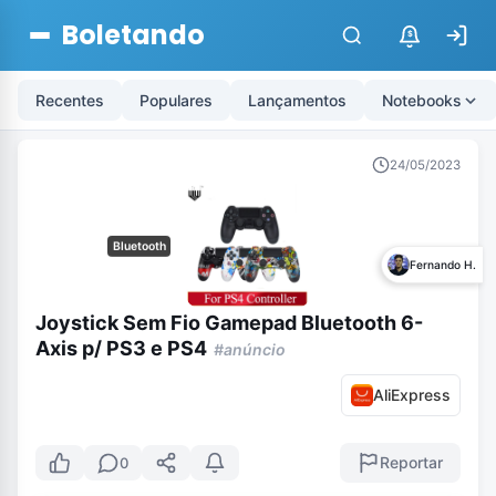
Boletando
$
Recentes
Populares
Lançamentos
Notebooks
24/05/2023
Bluetooth
Fernando H.
Joystick Sem Fio Gamepad Bluetooth 6-
Axis p/ PS3 e PS4
#anúncio
AliExpress
Reportar
0