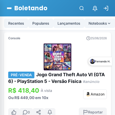
Boletando
$
Recentes
Populares
Lançamentos
Notebooks
Console
25/06/2026
Fernando H.
Jogo Grand Theft Auto VI (GTA
PRÉ-VENDA
6) - PlayStation 5 - Versão Física
#anúncio
R$ 418,40
À vista
-
Amazon
Ou R$ 449,00 em 10x
Reportar
0