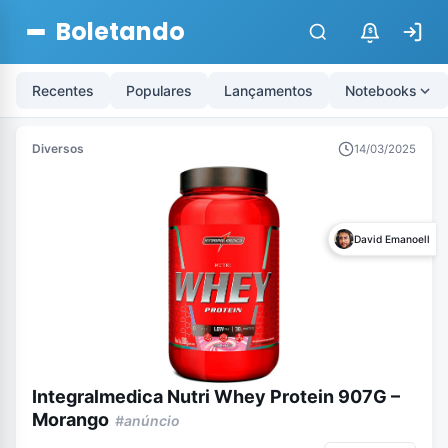
Boletando
$
Recentes
Populares
Lançamentos
Notebooks
Diversos
14/03/2025
David Emanoell
Integralmedica Nutri Whey Protein 907G –
Morango
#anúncio