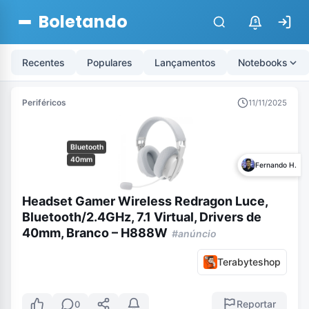
Boletando
$
Recentes
Populares
Lançamentos
Notebooks
Periféricos
11/11/2025
Bluetooth
40mm
Fernando H.
Headset Gamer Wireless Redragon Luce,
Bluetooth/2.4GHz, 7.1 Virtual, Drivers de
40mm, Branco – H888W
#anúncio
Terabyteshop
Reportar
0