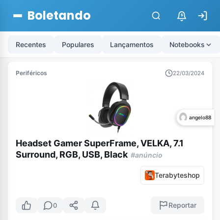
Boletando
$
Recentes
Populares
Lançamentos
Notebooks
Periféricos
22/03/2024
angelo88
Headset Gamer SuperFrame, VELKA, 7.1
Surround, RGB, USB, Black
#anúncio
Terabyteshop
Reportar
0