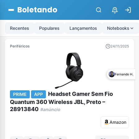
Boletando
$
Recentes
Populares
Lançamentos
Notebooks
Periféricos
24/11/2025
Fernando H.
Headset Gamer Sem Fio
PRIME
APP
Quantum 360 Wireless JBL, Preto –
28913840
#anúncio
Amazon