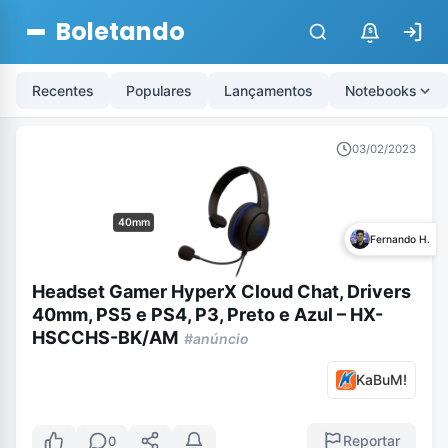
Boletando
$
Recentes
Populares
Lançamentos
Notebooks
03/02/2023
40mm
Fernando H.
Headset Gamer HyperX Cloud Chat, Drivers
40mm, PS5 e PS4, P3, Preto e Azul – HX-
HSCCHS-BK/AM
#anúncio
KaBuM!
Reportar
0