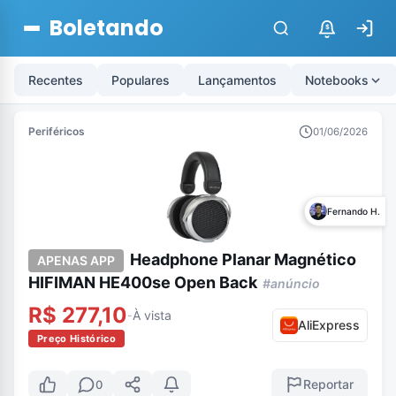
Boletando
$
Recentes
Populares
Lançamentos
Notebooks
Periféricos
01/06/2026
Fernando H.
Headphone Planar Magnético
APENAS APP
HIFIMAN HE400se Open Back
#anúncio
R$ 277,10
À vista
-
AliExpress
Preço Histórico
Reportar
0