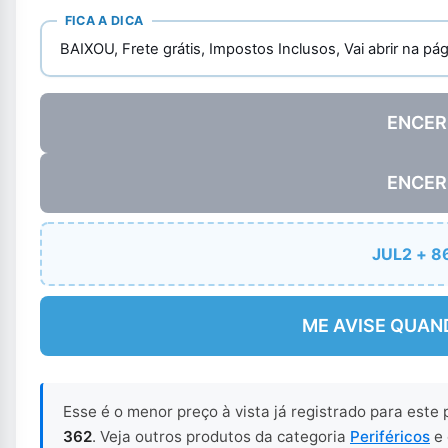
FICA A DICA
BAIXOU, Frete grátis, Impostos Inclusos, Vai abrir na p
ENCER
ENCER
JUL2 + 8
ME AVISE QUAN
Esse é o menor preço à vista já registrado para este
362
. Veja outros produtos da categoria
Periféricos
e 