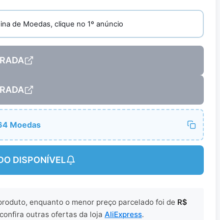
ágina de Moedas, clique no 1º anúncio
RADA
RADA
64 Moedas
DO DISPONÍVEL
 produto, enquanto o menor preço parcelado foi de
R$
confira outras ofertas da loja
AliExpress
.