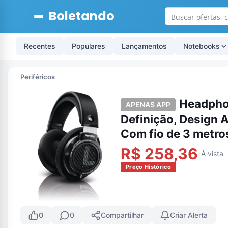
Boletando
Recentes
Populares
Lançamentos
Notebooks
Periféricos
Headphon
APENAS APP
Definição, Design 
Com fio de 3 metro
R$ 258,36
À vista
-
Preço Histórico
0
0
Compartilhar
Criar Alerta