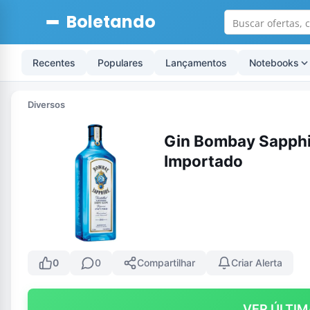
Boletando
Recentes
Populares
Lançamentos
Notebooks
Diversos
Gin Bombay Sapphi
Importado
0
0
Compartilhar
Criar Alerta
VER ÚLTIM