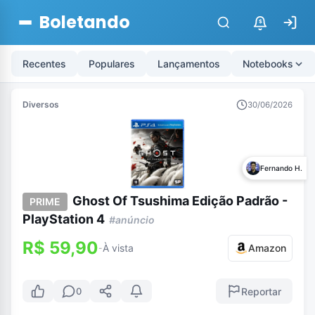
Boletando
$
Recentes
Populares
Lançamentos
Notebooks
Diversos
30/06/2026
Fernando H.
Ghost Of Tsushima Edição Padrão -
PRIME
PlayStation 4
#anúncio
R$ 59,90
À vista
Amazon
-
Reportar
0