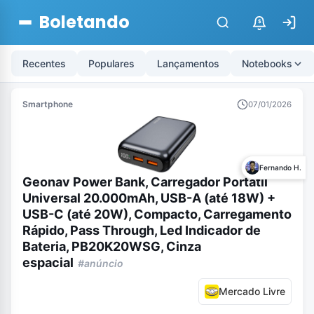
Boletando
$
Recentes
Populares
Lançamentos
Notebooks
Smartphone
07/01/2026
Fernando H.
Geonav Power Bank, Carregador Portátil
Universal 20.000mAh, USB-A (até 18W) +
USB-C (até 20W), Compacto, Carregamento
Rápido, Pass Through, Led Indicador de
Bateria, PB20K20WSG, Cinza
espacial
#anúncio
Mercado Livre