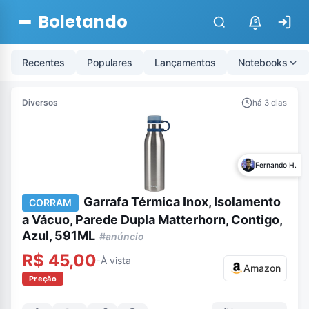
Boletando
$
Recentes
Populares
Lançamentos
Notebooks
Diversos
há 3 dias
Fernando H.
Garrafa Térmica Inox, Isolamento
CORRAM
a Vácuo, Parede Dupla Matterhorn, Contigo,
Azul, 591ML
#anúncio
R$ 45,00
À vista
-
Amazon
Preção